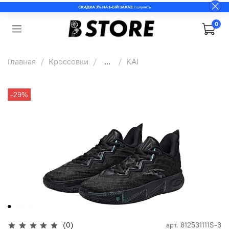
0
Главная
Кроссовки
...
KAI
-29%
(0)
арт.
812531111S-3