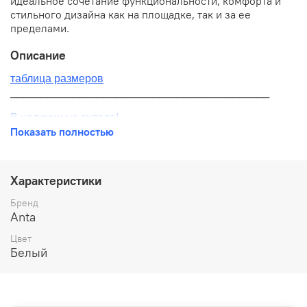
идеальное сочетание функциональности, комфорта и
стильного дизайна как на площадке, так и за ее
пределами.
Описание
таблица размеров
__________________________________________
В наличии на складе!
Показать полностью
100% оригинал от производителя
__________________________________________
Характеристики
Бесплатная доставка:
Бренд
Anta
По всей России от 10 до 14 дней
Цвет
Почтой России 1 классом
Белый
__________________________________________
Варианты оплаты: