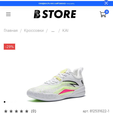
0
Главная
Кроссовки
...
KAI
-29%
(0)
арт.
812531622-1