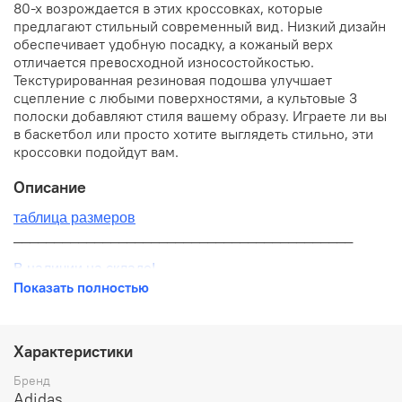
80-х возрождается в этих кроссовках, которые
предлагают стильный современный вид. Низкий дизайн
обеспечивает удобную посадку, а кожаный верх
отличается превосходной износостойкостью.
Текстурированная резиновая подошва улучшает
сцепление с любыми поверхностями, а культовые 3
полоски добавляют стиля вашему образу. Играете ли вы
в баскетбол или просто хотите выглядеть стильно, эти
кроссовки подойдут вам.
Описание
таблица размеров
__________________________________________
В наличии на складе!
Показать полностью
100% оригинал от производителя
__________________________________________
Характеристики
Бесплатная доставка:
Бренд
Adidas
По всей России от 10 до 14 дней