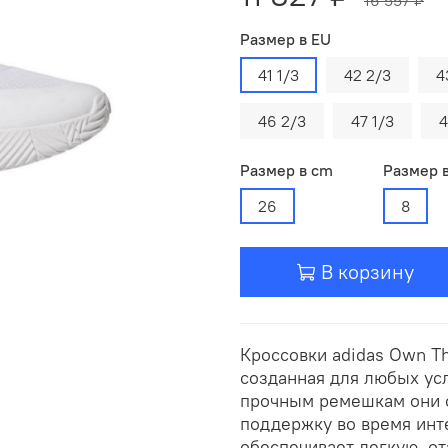
Размер в EU
41 1/3
42 2/3
4
46 2/3
47 1/3
4
Размер в cm
Размер 
26
8
В корзину
Кроссовки adidas Own T
созданная для любых ус
прочным ремешкам они 
поддержку во время инт
обеспечивает легкую, о