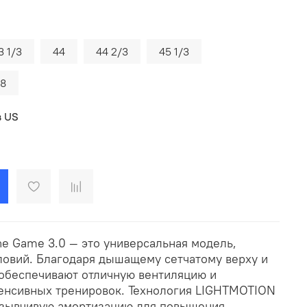
3 1/3
44
44 2/3
45 1/3
8
в US
he Game 3.0 — это универсальная модель,
ловий. Благодаря дышащему сетчатому верху и
обеспечивают отличную вентиляцию и
енсивных тренировок. Технология LIGHTMOTION
тзывчивую амортизацию для повышения