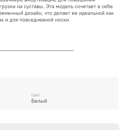
рузки на суставы. Эта модель сочетает в себе
ременный дизайн, что делает ее идеальной как
ак и для повседневной носки.
________________________
дителя
________________________
Цвет
Белый
14 дней
________________________