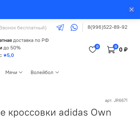
8(996)522-89-92
(Звонок бесплатный)
атная
доставка по РФ
0
0
и
до 50%
0 ₽
кс
★5,0
Мячи
Волейбол
арт.
JR6671
е кроссовки adidas Own