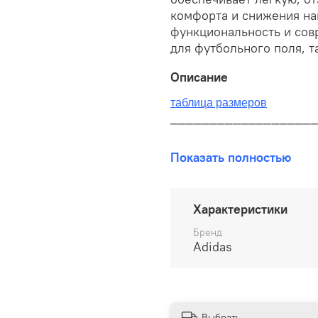
комфорта и снижения наг
функциональность и сов
для футбольного поля, т
Описание
таблица размеров
__________________
В наличии на складе!
Показать полностью
100% оригинал от произво
__________________
Характеристики
Бесплатная доставка:
Бренд
Adidas
По всей России от 10 до 
Почтой России 1 классом
__________________
Выбрать