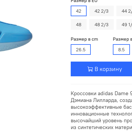
Размер в EU
42
42 2/3
44 2
48
48 2/3
49 1
Размер в cm
Размер 
26.5
8.5
В корзину
Кроссовки adidas Dame 
Дэмиана Лилларда, созда
высокоэффективные баск
инновационные технолог
высочайший уровень про
из синтетических матери