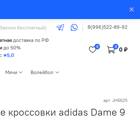
8(996)522-89-92
(Звонок бесплатный)
атная
доставка по РФ
0
0
и
до 50%
0 ₽
кс
★5,0
Мячи
Волейбол
арт.
JH6625
е кроссовки adidas Dame 9