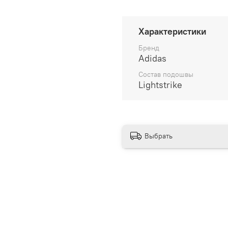
100% оригинал от произво
__________________
Характеристики
Бесплатная доставка:
Бренд
Adidas
По всей России от 10 до 
Состав подошвы
Lightstrike
Почтой России 1 классом
__________________
Варианты оплаты:
Выбрать
Онлайн оплата
В рассрочку на 6 м