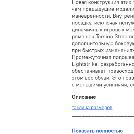
Новая конструкция этих
чем предыдущие модели,
маневренности. Внутрен
посадку, исключая нену
динамичных игровых мом
ремешок Torsion Strap п
дополнительную боковую
при быстрых изменениях
Промежуточная подошва 
Lightstrike, разработанн
обеспечивает превосход
этом вес обуви. Это по
с меньшими усилиями, с
Описание
таблица размеров
__________________
В наличии на складе!
Показать полностью