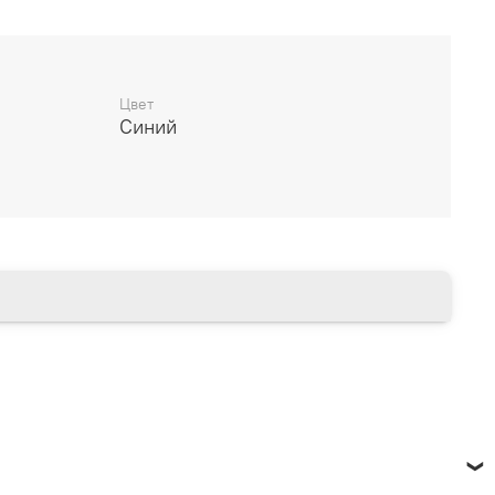
дителя
________________________
Цвет
Синий
14 дней
________________________
есяцев через Сбербанк