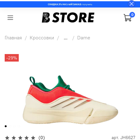
0
Главная
Кроссовки
...
Dame
-29%
(0)
арт.
JH6627