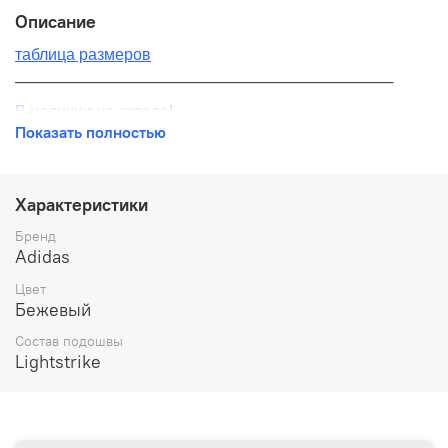
Описание
таблица размеров
__________________________________________
В наличии на складе!
Показать полностью
100% оригинал от производителя
__________________________________________
Характеристики
Бесплатная доставка:
Бренд
Adidas
По всей России от 10 до 14 дней
Цвет
Почтой России 1 классом
Бежевый
__________________________________________
Состав подошвы
Lightstrike
Варианты оплаты:
Онлайн оплата