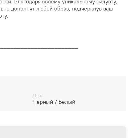
оски. Благодаря своему уникальному силуэту,
льно дополнят любой образ, подчеркнув ваш
рту.
________________________
дителя
________________________
Цвет
Черный / Белый
14 дней
________________________