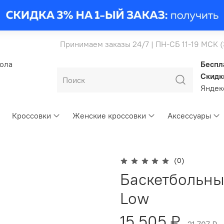
Принимаем заказы 24/7 | ПН-СБ 11-19 МСК 
бола
Беспл
Скидк
Янде
Кроссовки
Женские кроссовки
Аксессуары
(0)
Баскетбольные
Low
15 505 ₽
21 707 ₽