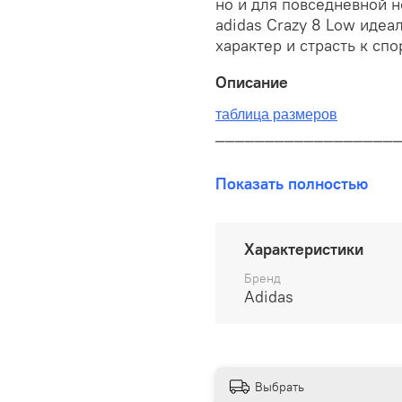
но и для повседневной н
adidas Crazy 8 Low идеа
характер и страсть к спо
Описание
таблица размеров
__________________
В наличии на складе!
Показать полностью
100% оригинал от произво
__________________
Характеристики
Бесплатная доставка:
Бренд
Adidas
По всей России от 10 до 
Почтой России 1 классом
__________________
Выбрать