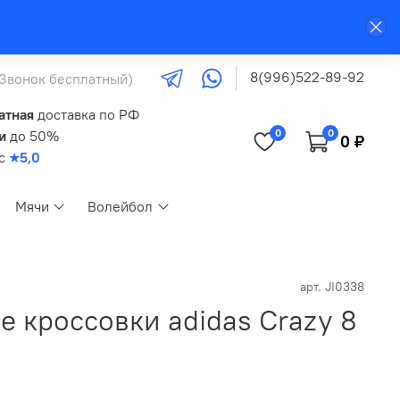
8(996)522-89-92
(Звонок бесплатный)
атная
доставка по РФ
0
0
и
до 50%
0 ₽
кс
★5,0
Мячи
Волейбол
арт.
JI0338
 кроссовки adidas Crazy 8