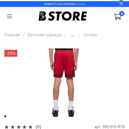
0
Главная
Детская одежда
...
Jordan
-29%
(0)
арт.
95D313-R78