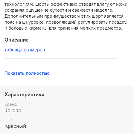
технологиям, шорты эффективно отводят влагу от кожи,
сохраняя ощущение сухости и свежести надолго.
Дополнительным преимуществом этих шорт является
пояс на шнуровке, позволяющий регулировать посадку,
и боковые карманы для хранения мелких предметов.
Описание
таблица размеров
__________________________________________
В наличии на складе!
Показать полностью
100% оригинал от производителя
__________________________________________
Характеристики
Бесплатная доставка:
Бренд
Jordan
По всей России от 10 до 14 дней
Цвет
Почтой России 1 классом
Красный
__________________________________________