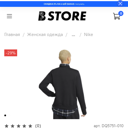
0
Главная
Женская одежда
...
Nike
-29%
(0)
арт.
DQ5751-010