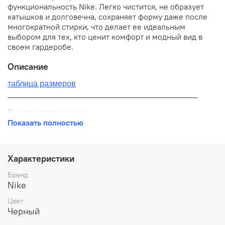
функциональность Nike. Легко чистится, не образует
катышков и долговечна, сохраняет форму даже после
многократной стирки, что делает ее идеальным
выбором для тех, кто ценит комфорт и модный вид в
своем гардеробе.
Описание
таблица размеров
__________________________________________
В наличии на складе!
Показать полностью
100% оригинал от производителя
__________________________________________
Характеристики
Бесплатная доставка:
Бренд
Nike
По всей России от 10 до 14 дней
Цвет
Почтой России 1 классом
Черный
__________________________________________