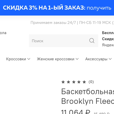
Принимаем заказы 24/7 | ПН-СБ 11-19 МСК 
бола
Беспл
Скидк
Янде
Кроссовки
Женские кроссовки
Аксессуары
n
(0)
Баскетбольна
Brooklyn Flee
11 064 ₽
15 489 ₽