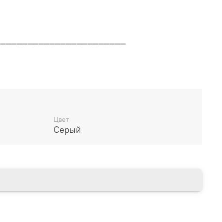
________________________
дителя
________________________
Цвет
Серый
14 дней
________________________