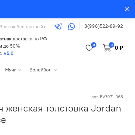
8(996)522-89-92
(Звонок бесплатный)
атная
доставка по РФ
0
0
и
до 50%
0 ₽
кс
★5,0
Мячи
Волейбол
арт.
FV7071-063
я женская толстовка Jordan
ce