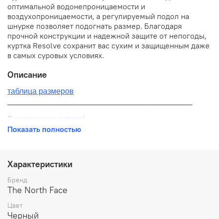
оптимальной водонепроницаемости и
воздухопроницаемости, а регулируемый подол на
шнурке позволяет подогнать размер. Благодаря
прочной конструкции и надежной защите от непогоды,
куртка Resolve сохранит вас сухим и защищенным даже
в самых суровых условиях.
Описание
таблица размеров
__________________________________________
В наличии на складе!
Показать полностью
100% оригинал от производителя
__________________________________________
Характеристики
Бесплатная доставка:
Бренд
The North Face
По всей России от 10 до 14 дней
Цвет
Почтой России 1 классом
Черный