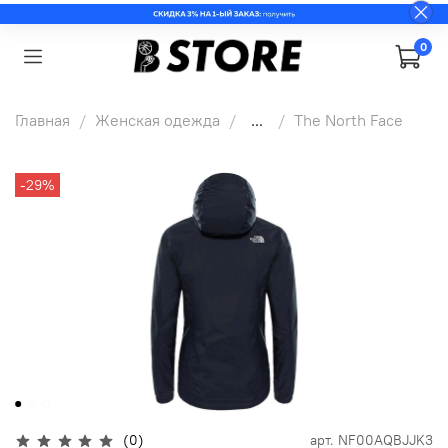
0
Главная
Женская одежда
...
The North Face
-29%
(0)
арт.
NF00AQBJJK3