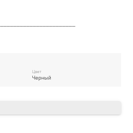
________________________
дителя
________________________
Цвет
Черный
14 дней
________________________