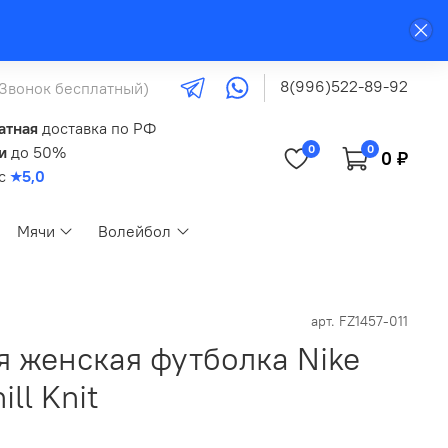
8(996)522-89-92
(Звонок бесплатный)
атная
доставка по РФ
0
0
и
до 50%
0 ₽
кс
★5,0
Мячи
Волейбол
арт.
FZ1457-011
я женская футболка Nike
ll Knit