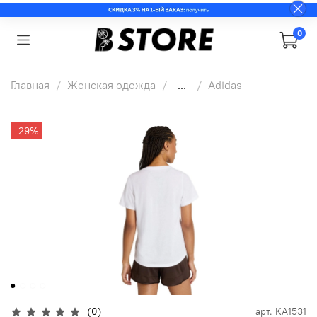
0
Главная
Женская одежда
...
Adidas
-29%
(0)
арт.
KA1531