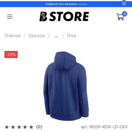
0
Главная
Одежда
...
Nike
-29%
(0)
арт.
NKDK-4EW-LD-CKX