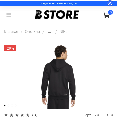
0
Главная
Одежда
...
Nike
-29%
(0)
арт.
FZ0222-010