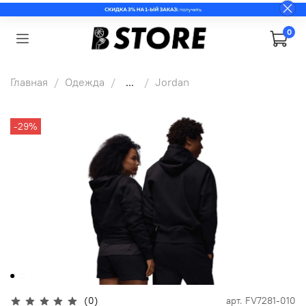
0
Главная
Одежда
...
Jordan
-29%
(0)
арт.
FV7281-010