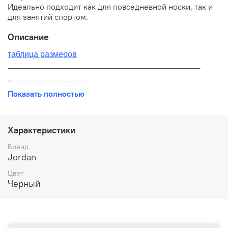
Идеально подходит как для повседневной носки, так и
для занятий спортом.
Описание
таблица размеров
__________________________________________
В наличии на складе!
Показать полностью
100% оригинал от производителя
__________________________________________
Характеристики
Бесплатная доставка:
Бренд
Jordan
По всей России от 10 до 14 дней
Цвет
Почтой России 1 классом
Черный
__________________________________________
Варианты оплаты: