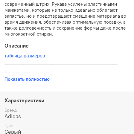
современный штрих. Рукава усилены эластичными
манжетами, которые не только идеально облегают
запястье, но и предотвращают смещение материала во
время движения, обеспечивая оптимальную посадку, а
также долговечность и сохранение формы даже после
многократной стирки.
Описание
таблица размеров
__________________________________________
В наличии на складе!
Показать полностью
100% оригинал от производителя
__________________________________________
Характеристики
Бесплатная доставка:
Бренд
Adidas
По всей России от 10 до 14 дней
Цвет
Почтой России 1 классом
Серый