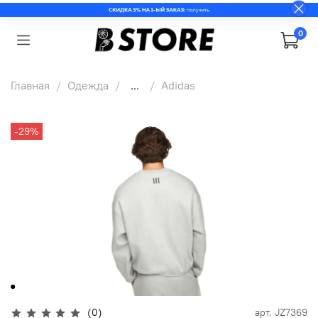
0
Главная
Одежда
...
Adidas
-29%
(0)
арт.
JZ7369