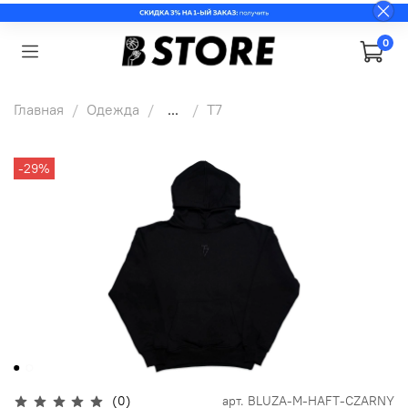
0
Главная
Одежда
...
T7
-29%
(0)
арт.
BLUZA-M-HAFT-CZARNY