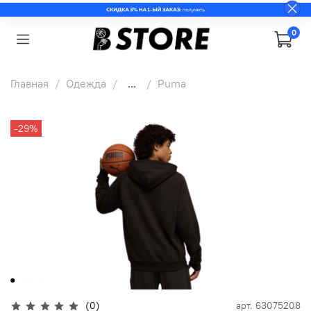
0
Главная
Одежда
...
Puma
-29%
(0)
арт.
63075208