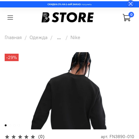
0
Главная
Одежда
...
Nike
-29%
(0)
арт.
FN3890-010