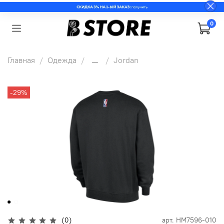
0
Главная
Одежда
...
Jordan
-29%
(0)
арт.
HM7596-010