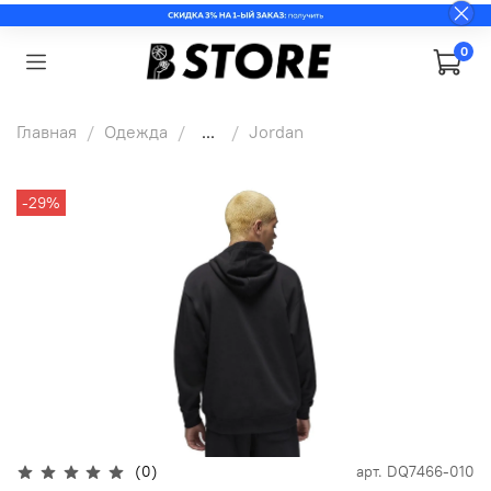
0
Главная
Одежда
...
Jordan
-29%
(0)
арт.
DQ7466-010