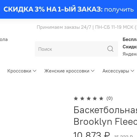
Принимаем заказы 24/7 | ПН-СБ 11-19 МСК 
бола
Беспл
Скидк
Янде
Кроссовки
Женские кроссовки
Аксессуары
(0)
Баскетбольна
Brooklyn Flee
10 873 ₽
15 222 ₽