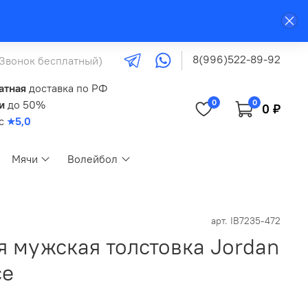
8(996)522-89-92
(Звонок бесплатный)
атная
доставка по РФ
0
0
и
до 50%
0 ₽
кс
★5,0
Мячи
Волейбол
арт.
IB7235-472
я мужская толстовка Jordan
ce