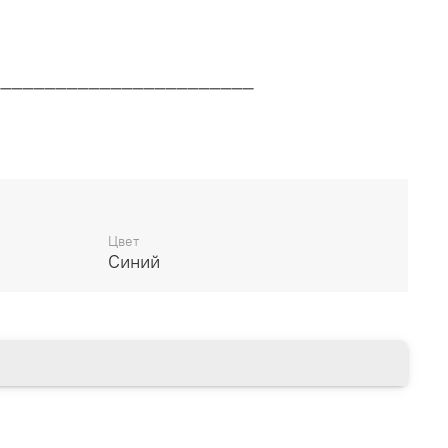
________________________
дителя
________________________
Цвет
Синий
14 дней
________________________