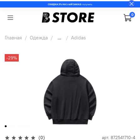
0
Главная
Одежда
...
Adidas
-29%
(0)
арт.
872541710-4