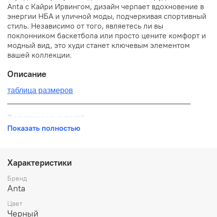
Anta с Кайри Ирвингом, дизайн черпает вдохновение в
энергии НБА и уличной моды, подчеркивая спортивный
стиль. Независимо от того, являетесь ли вы
поклонником баскетбола или просто цените комфорт и
модный вид, это худи станет ключевым элементом
вашей коллекции.
Описание
таблица размеров
__________________________________________
В наличии на складе!
Показать полностью
100% оригинал от производителя
__________________________________________
Характеристики
Бесплатная доставка:
Бренд
Anta
По всей России от 10 до 14 дней
Цвет
Почтой России 1 классом
Черный