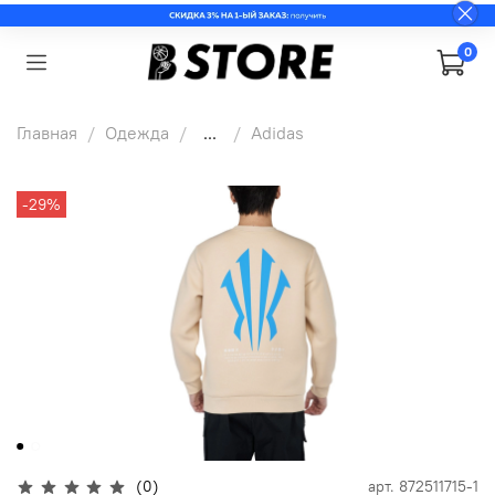
0
Главная
Одежда
...
Adidas
-29%
(0)
арт.
872511715-1