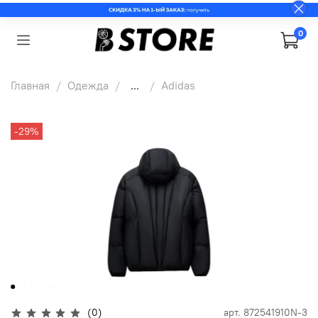
0
Главная
Одежда
...
Adidas
-29%
(0)
арт.
872541910N-3