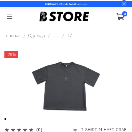
0
Главная
Одежда
...
T7
-29%
(0)
арт.
T-SHIRT-M-HAFT-GRAFI