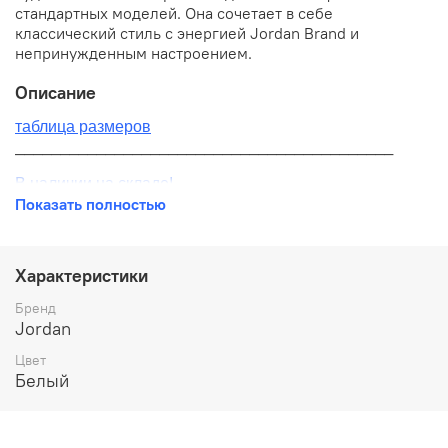
стандартных моделей. Она сочетает в себе
классический стиль с энергией Jordan Brand и
непринужденным настроением.
Описание
таблица размеров
__________________________________________
В наличии на складе!
Показать полностью
100% оригинал от производителя
__________________________________________
Характеристики
Бесплатная доставка:
Бренд
Jordan
По всей России от 10 до 14 дней
Цвет
Почтой России 1 классом
Белый
__________________________________________
Варианты оплаты: