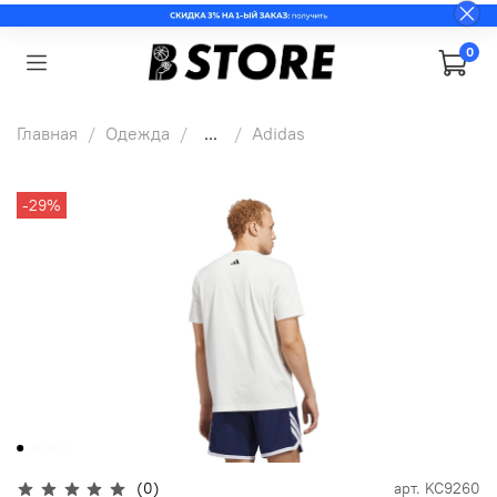
0
Главная
Одежда
...
Adidas
-29%
(0)
арт.
KC9260