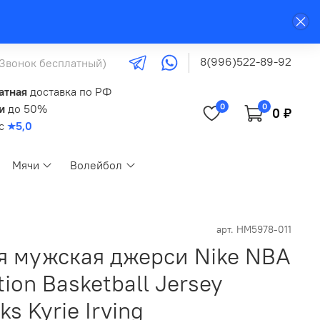
8(996)522-89-92
(Звонок бесплатный)
атная
доставка по РФ
0
0
и
до 50%
0 ₽
кс
★5,0
Мячи
Волейбол
арт.
HM5978-011
я мужская джерси Nike NBA
ion Basketball Jersey
ks Kyrie Irving