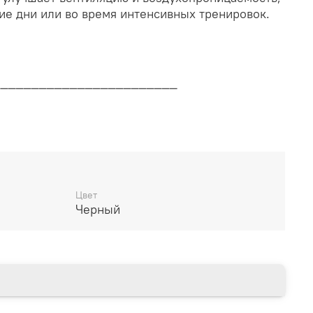
ие дни или во время интенсивных тренировок.
________________________
дителя
________________________
Цвет
Черный
14 дней
________________________