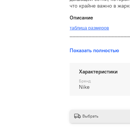
что крайне важно в жарк
Описание
таблица размеров
__________________
В наличии на складе!
Показать полностью
100% оригинал от произво
__________________
Характеристики
Бесплатная доставка:
Бренд
Nike
По всей России от 10 до 
Почтой России 1 классом
__________________
Выбрать
Варианты оплаты: