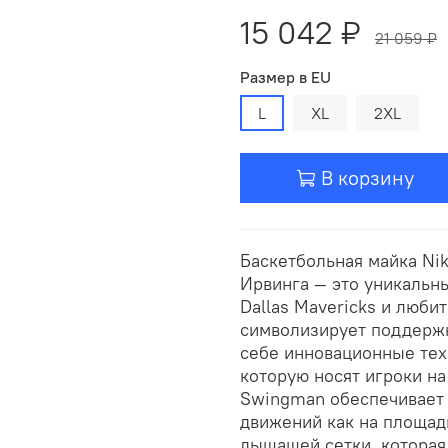
15 042 ₽
21 059 ₽
Размер в EU
L
XL
2XL
В корзину
Баскетбольная майка Nik
Ирвинга — это уникальн
Dallas Mavericks и люби
символизирует поддержк
себе инновационные тех
которую носят игроки н
Swingman обеспечивает 
движений как на площадк
дышащей сетки, которая