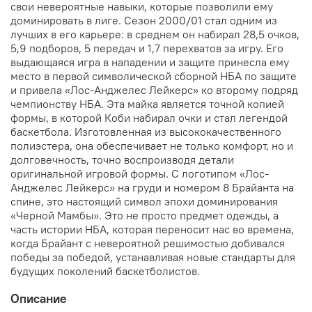
свои невероятные навыки, которые позволили ему
доминировать в лиге. Сезон 2000/01 стал одним из
лучших в его карьере: в среднем он набирал 28,5 очков,
5,9 подборов, 5 передач и 1,7 перехватов за игру. Его
выдающаяся игра в нападении и защите принесла ему
место в первой символической сборной НБА по защите
и привела «Лос-Анджелес Лейкерс» ко второму подряд
чемпионству НБА. Эта майка является точной копией
формы, в которой Коби набирал очки и стал легендой
баскетбола. Изготовленная из высококачественного
полиэстера, она обеспечивает не только комфорт, но и
долговечность, точно воспроизводя детали
оригинальной игровой формы. С логотипом «Лос-
Анджелес Лейкерс» на груди и номером 8 Брайанта на
спине, это настоящий символ эпохи доминирования
«Черной Мамбы». Это не просто предмет одежды, а
часть истории НБА, которая переносит нас во времена,
когда Брайант с невероятной решимостью добивался
победы за победой, устанавливая новые стандарты для
будущих поколений баскетболистов.
Описание