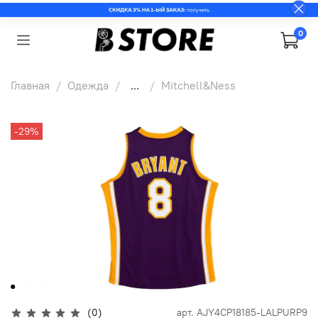
0
Главная
Одежда
...
Mitchell&Ness
-29%
(0)
арт.
AJY4CP18185-LALPURP9