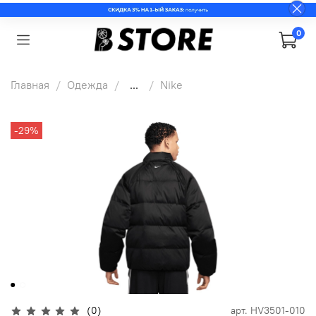
0
Главная
Одежда
...
Nike
-29%
(0)
арт.
HV3501-010