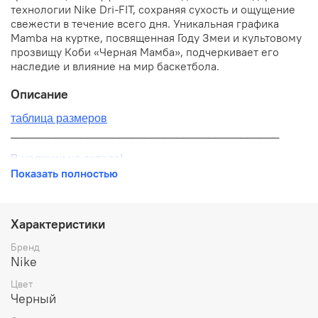
технологии Nike Dri-FIT, сохраняя сухость и ощущение
свежести в течение всего дня. Уникальная графика
Mamba на куртке, посвященная Году Змеи и культовому
прозвищу Коби «Черная Мамба», подчеркивает его
наследие и влияние на мир баскетбола.
Описание
таблица размеров
__________________________________________
В наличии на складе!
Показать полностью
100% оригинал от производителя
__________________________________________
Характеристики
Бесплатная доставка:
Бренд
Nike
По всей России от 10 до 14 дней
Цвет
Почтой России 1 классом
Черный
__________________________________________