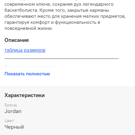
современном ключе, сохраняя дух легендарного
баскетболиста. Кроме того, закрытые карманы
обеспечивают место для хранения мелких предметов,
гарантируя комфорт и функциональность в
повседневной жизни.
Описание
таблица размеров
__________________________________________
В наличии на складе!
Показать полностью
100% оригинал от производителя
__________________________________________
Характеристики
Бесплатная доставка:
Бренд
Jordan
По всей России от 10 до 14 дней
Цвет
Почтой России 1 классом
Черный
__________________________________________