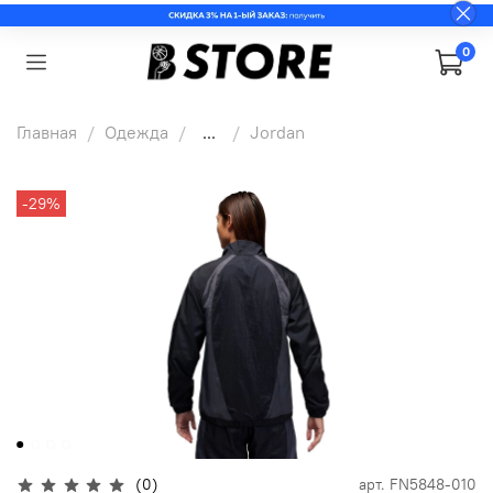
0
Главная
Одежда
...
Jordan
-29%
(0)
арт.
FN5848-010