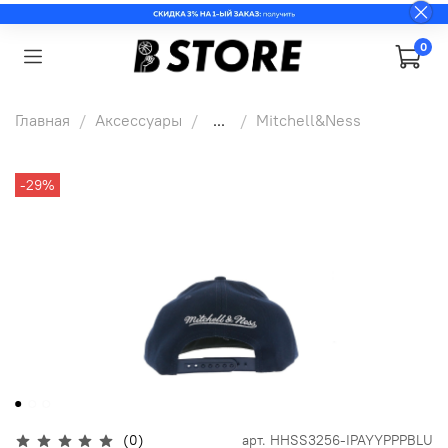
0
Главная
Аксессуары
...
Mitchell&Ness
-29%
(0)
арт.
HHSS3256-IPAYYPPPBLU