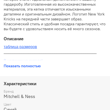
гардеробу. Изготовленная из высококачественных
материалов, эта кепка отличается изысканными
деталями и оригинальным дизайном. Логотип New York
Knicks на передней части завершает образ.
Классический стиль и удобная посадка гарантируют, что
вы будете с удовольствием носить её много сезонов.
Описание
таблица размеров
__________________________________________
В наличии на складе!
Показать полностью
100% оригинал от производителя
__________________________________________
Характеристики
Бесплатная доставка:
Бренд
Mitchell & Ness
По всей России от 10 до 14 дней
Цвет
Почтой России 1 классом
Синий