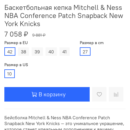
Баскетбольная кепка Mitchell & Ness
NBA Conference Patch Snapback New
York Knicks
7 058 ₽
9 881 ₽
Размер в EU
Размер в cm
42
38
39
40
41
27
Размер в US
10
В корзину
Бейсболка Mitchell & Ness NBA Conference Patch
Snapback New York Knicks — это уникальное украшение,
которое станет идеальным дополнением к вашему