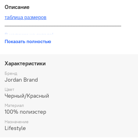
Описание
таблица размеров
__________________________________________
В наличии на складе!
Показать полностью
100% оригинал от производителя
__________________________________________
Характеристики
Бесплатная доставка:
Бренд
Jordan Brand
По всей России от 10 до 14 дней
Цвет
Почтой России 1 классом
Черный/Красный
__________________________________________
Материал
100% полиэстер
Варианты оплаты:
Назначение
Онлайн оплата
Lifestyle