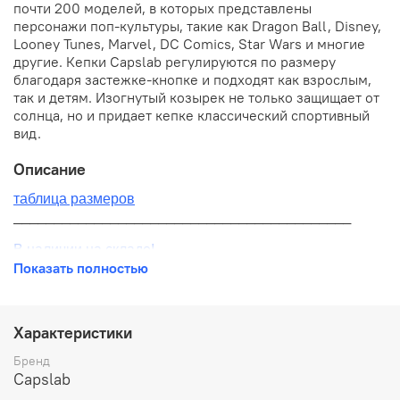
почти 200 моделей, в которых представлены
персонажи поп-культуры, такие как Dragon Ball, Disney,
Looney Tunes, Marvel, DC Comics, Star Wars и многие
другие. Кепки Capslab регулируются по размеру
благодаря застежке-кнопке и подходят как взрослым,
так и детям. Изогнутый козырек не только защищает от
солнца, но и придает кепке классический спортивный
вид.
Описание
таблица размеров
__________________________________________
В наличии на складе!
Показать полностью
100% оригинал от производителя
__________________________________________
Характеристики
Бесплатная доставка:
Бренд
Capslab
По всей России от 10 до 14 дней