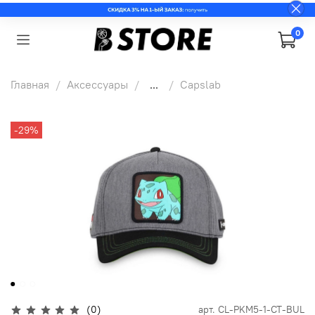
0
Главная
Аксессуары
...
Capslab
-29%
(0)
арт.
CL-PKM5-1-CT-BUL