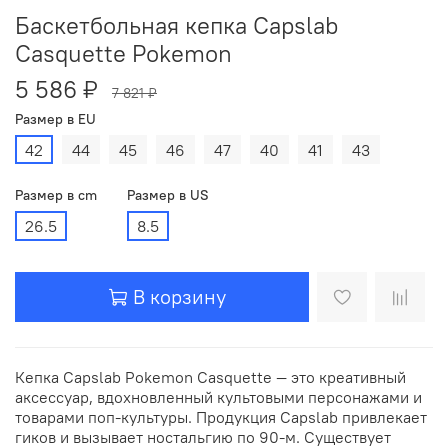
Баскетбольная кепка Capslab
Casquette Pokemon
5 586 ₽
7 821 ₽
Размер в EU
42
44
45
46
47
40
41
43
Размер в cm
Размер в US
26.5
8.5
В корзину
Кепка Capslab Pokemon Casquette — это креативный
аксессуар, вдохновленный культовыми персонажами и
товарами поп-культуры. Продукция Capslab привлекает
гиков и вызывает ностальгию по 90-м. Существует