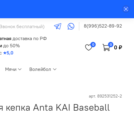
8(996)522-89-92
(Звонок бесплатный)
атная
доставка по РФ
0
0
и
до 50%
0 ₽
кс
★5,0
Мячи
Волейбол
арт.
892531252-2
 кепка Anta KAI Baseball