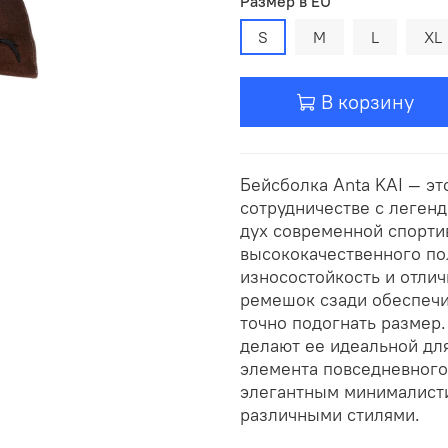
Размер в EU
S
M
L
XL
В корзину
Бейсболка Anta KAI — эт
сотрудничестве с леген
дух современной спорти
высококачественного пол
износостойкость и отли
ремешок сзади обеспечи
точно подогнать размер.
делают ее идеальной для
элемента повседневного 
элегантным минималисти
различными стилями.