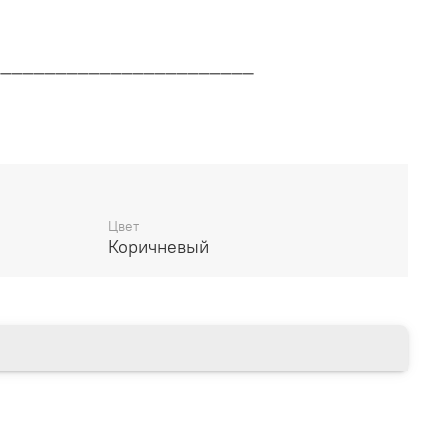
________________________
дителя
________________________
Цвет
Коричневый
14 дней
________________________