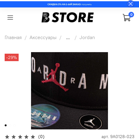
0
Главная
Аксессуары
...
Jordan
-29%
(0)
арт.
9A0128-023