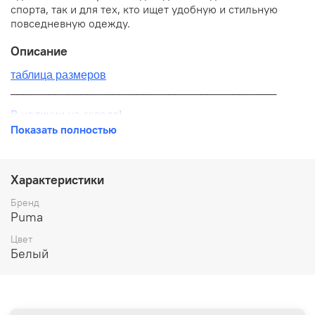
спорта, так и для тех, кто ищет удобную и стильную
повседневную одежду.
Описание
таблица размеров
__________________________________________
В наличии на складе!
Показать полностью
100% оригинал от производителя
__________________________________________
Характеристики
Бесплатная доставка:
Бренд
Puma
По всей России от 10 до 14 дней
Цвет
Почтой России 1 классом
Белый
__________________________________________
Варианты оплаты: