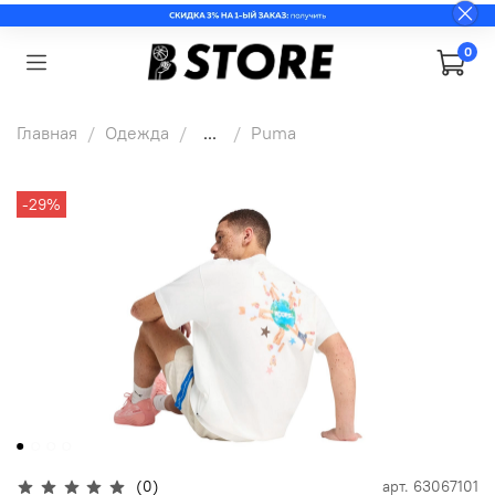
0
Главная
Одежда
...
Puma
-29%
(0)
арт.
63067101