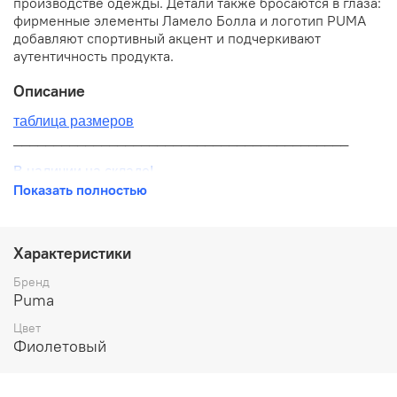
производстве одежды. Детали также бросаются в глаза:
фирменные элементы Ламело Болла и логотип PUMA
добавляют спортивный акцент и подчеркивают
аутентичность продукта.
Описание
таблица размеров
__________________________________________
В наличии на складе!
Показать полностью
100% оригинал от производителя
__________________________________________
Характеристики
Бесплатная доставка:
Бренд
Puma
По всей России от 10 до 14 дней
Цвет
Почтой России 1 классом
Фиолетовый
__________________________________________
Варианты оплаты: