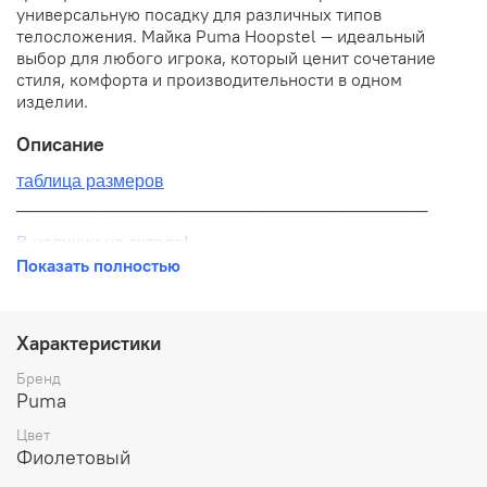
универсальную посадку для различных типов
телосложения. Майка Puma Hoopstel — идеальный
выбор для любого игрока, который ценит сочетание
стиля, комфорта и производительности в одном
изделии.
Описание
таблица размеров
__________________________________________
В наличии на складе!
Показать полностью
100% оригинал от производителя
__________________________________________
Характеристики
Бесплатная доставка:
Бренд
Puma
По всей России от 10 до 14 дней
Цвет
Почтой России 1 классом
Фиолетовый
__________________________________________