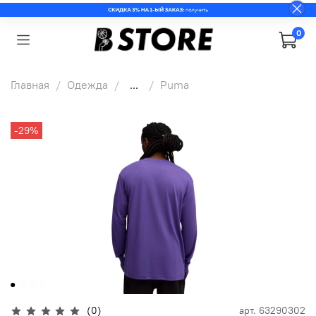
0
Главная
Одежда
...
Puma
-29%
(0)
арт.
63290302