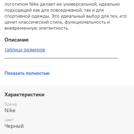
логотипом Nike делает ее универсальной, идеально
подходящей как для повседневной, так и для
спортивной одежды. Это идеальный выбор для тех, кто
ценит классический стиль, функциональность и
вневременную элегантность.
Описание
таблица размеров
__________________________________________
В наличии на складе!
Показать полностью
100% оригинал от производителя
__________________________________________
Характеристики
Бесплатная доставка:
Бренд
Nike
По всей России от 10 до 14 дней
Цвет
Почтой России 1 классом
Черный
__________________________________________