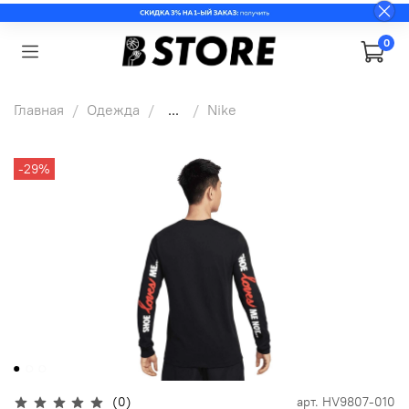
0
Главная
Одежда
...
Nike
-29%
(0)
арт.
HV9807-010