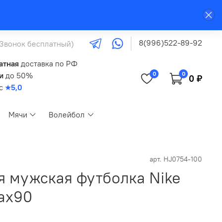
8(996)522-89-92
(Звонок бесплатный)
атная
доставка по РФ
0
0
и
до 50%
0 ₽
кс
★5,0
Мячи
Волейбол
арт.
HJ0754-100
я мужская футболка Nike
ax90