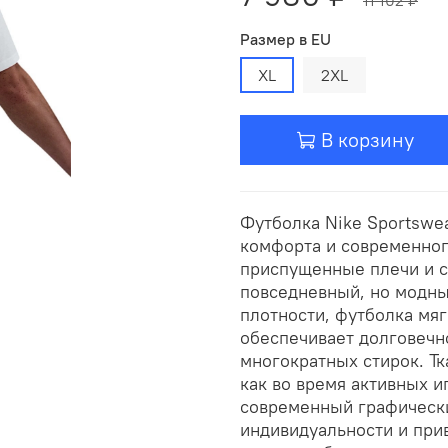
Размер в EU
XL
2XL
В корзину
Футболка Nike Sportswea
комфорта и современног
приспущенные плечи и с
повседневный, но модны
плотности, футболка мяг
обеспечивает долговечн
многократных стирок. Тк
как во время активных и
современный графически
индивидуальности и при