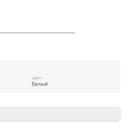
________________________
дителя
________________________
Цвет
Белый
14 дней
________________________