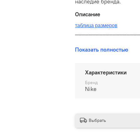
наследие бренда.
Описание
таблица размеров
__________________
В наличии на складе!
Показать полностью
100% оригинал от произво
__________________
Характеристики
Бесплатная доставка:
Бренд
Nike
По всей России от 10 до 
Почтой России 1 классом
__________________
Выбрать
Варианты оплаты: