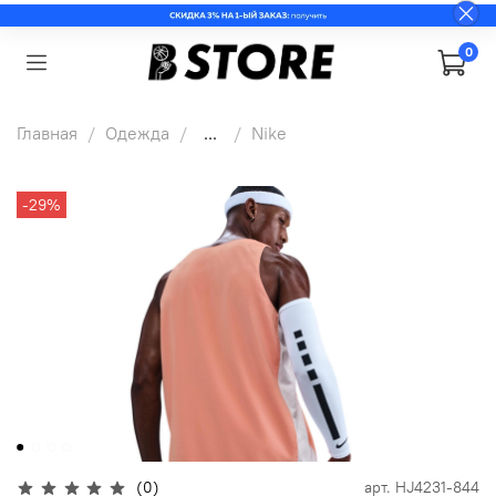
0
Главная
Одежда
...
Nike
-29%
(0)
арт.
HJ4231-844