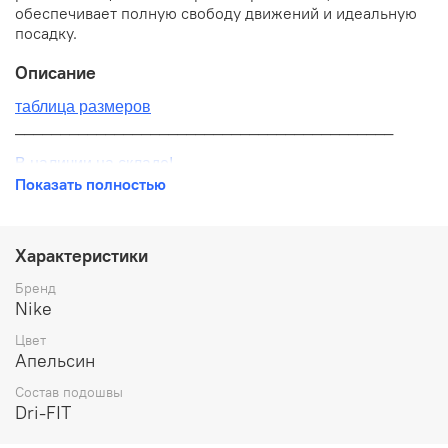
обеспечивает полную свободу движений и идеальную
посадку.
Описание
таблица размеров
__________________________________________
В наличии на складе!
Показать полностью
100% оригинал от производителя
__________________________________________
Характеристики
Бесплатная доставка:
Бренд
Nike
По всей России от 10 до 14 дней
Цвет
Почтой России 1 классом
Апельсин
__________________________________________
Состав подошвы
Dri-FIT
Варианты оплаты: