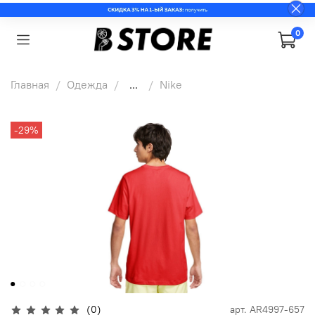
0
Главная
Одежда
...
Nike
-29%
(0)
арт.
AR4997-657