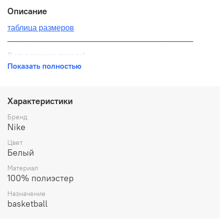
Описание
таблица размеров
__________________________________________
В наличии на складе!
Показать полностью
100% оригинал от производителя
__________________________________________
Характеристики
Бесплатная доставка:
Бренд
Nike
По всей России от 10 до 14 дней
Цвет
Почтой России 1 классом
Белый
__________________________________________
Материал
100% полиэстер
Варианты оплаты:
Назначение
Онлайн оплата
basketball