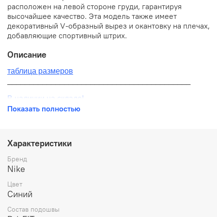
расположен на левой стороне груди, гарантируя
высочайшее качество. Эта модель также имеет
декоративный V-образный вырез и окантовку на плечах,
добавляющие спортивный штрих.
Описание
таблица размеров
__________________________________________
В наличии на складе!
Показать полностью
100% оригинал от производителя
__________________________________________
Характеристики
Бесплатная доставка:
Бренд
Nike
По всей России от 10 до 14 дней
Цвет
Почтой России 1 классом
Синий
__________________________________________
Состав подошвы