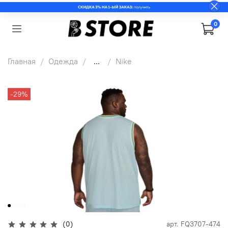
0
Главная
Одежда
...
Nike
-29%
(0)
арт.
FQ3707-474