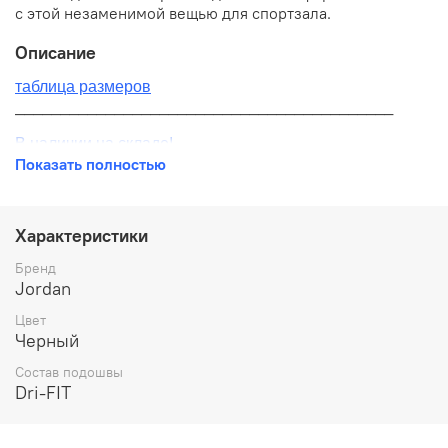
с этой незаменимой вещью для спортзала.
Описание
таблица размеров
__________________________________________
В наличии на складе!
Показать полностью
100% оригинал от производителя
__________________________________________
Характеристики
Бесплатная доставка:
Бренд
Jordan
По всей России от 10 до 14 дней
Цвет
Почтой России 1 классом
Черный
__________________________________________
Состав подошвы
Dri-FIT
Варианты оплаты:
Онлайн оплата