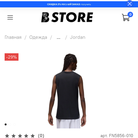
0
Главная
Одежда
...
Jordan
-29%
(0)
арт.
FN5856-010